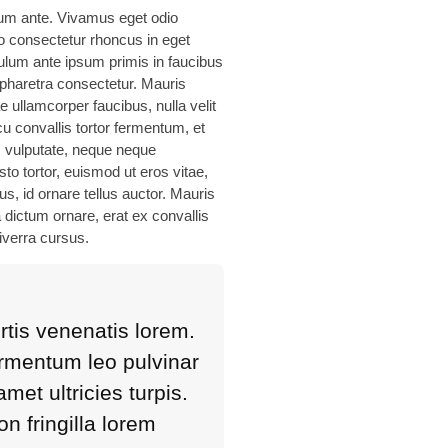
um ante. Vivamus eget odio
eo consectetur rhoncus in eget
tibulum ante ipsum primis in faucibus
a pharetra consectetur. Mauris
e ullamcorper faucibus, nulla velit
u convallis tortor fermentum, et
s vulputate, neque neque
to tortor, euismod ut eros vitae,
, id ornare tellus auctor. Mauris
a dictum ornare, erat ex convallis
viverra cursus.
tis venenatis lorem.
rmentum leo pulvinar
met ultricies turpis.
n fringilla lorem