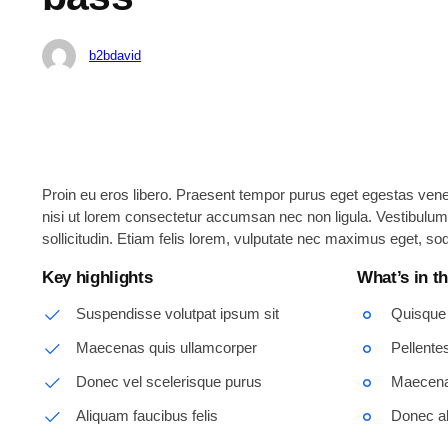
b2bdavid
Proin eu eros libero. Praesent tempor purus eget egestas venena
nisi ut lorem consectetur accumsan nec non ligula. Vestibulum 
sollicitudin. Etiam felis lorem, vulputate nec maximus eget, sod
Key highlights
What’s in t
Suspendisse volutpat ipsum sit
Quisque
Maecenas quis ullamcorper
Pellente
Donec vel scelerisque purus
Maecenas
Aliquam faucibus felis
Donec a