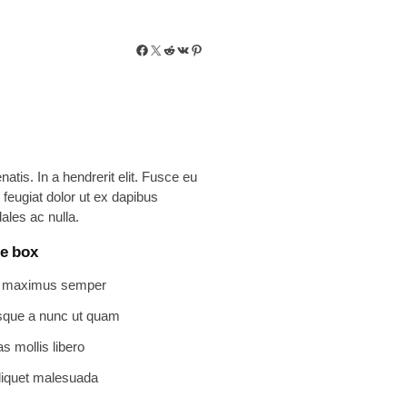
Facebook
X
Reddit
VK
Pinterest
tis. In a hendrerit elit. Fusce eu
feugiat dolor ut ex dapibus
ales ac nulla.
he box
 maximus semper
sque a nunc ut quam
 mollis libero
liquet malesuada