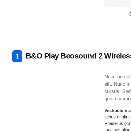
C
B&O Play Beosound 2 Wireles
Nunc non ul
elit. Nunc 
cursus. Sed 
quis euismod 
Vestibulum a
luctus et ultr
Phasellus gra
faucibus aliq