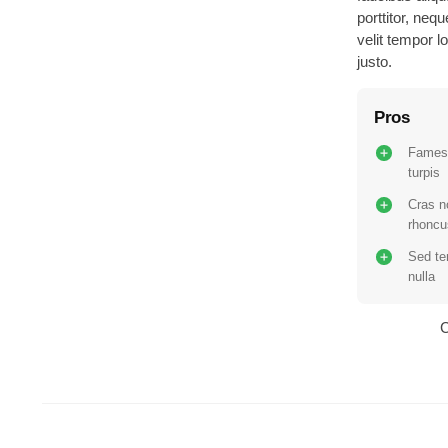
porttitor, neq
velit tempor 
justo.
Pros
Fames
turpis
Cras n
rhoncu
Sed t
nulla
C