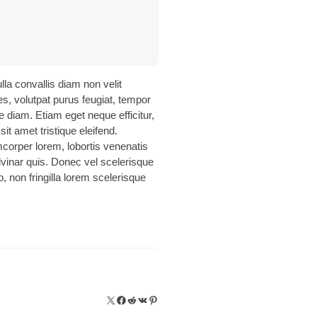
la convallis diam non velit
ces, volutpat purus feugiat, tempor
 diam. Etiam eget neque efficitur,
it amet tristique eleifend.
mcorper lorem, lobortis venenatis
vinar quis. Donec vel scelerisque
o, non fringilla lorem scelerisque
X
Facebook
Reddit
VK
Pinterest