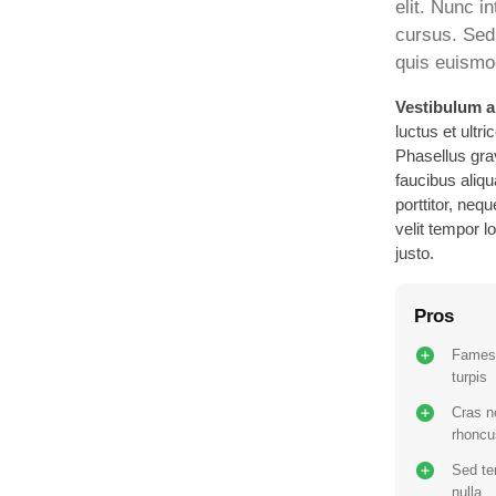
elit. Nunc 
cursus. Sed 
quis euismod 
Vestibulum a
luctus et ultr
Phasellus gra
faucibus aliq
porttitor, neq
velit tempor 
justo.
Pros
Fames
turpis
Cras n
rhoncu
Sed t
nulla