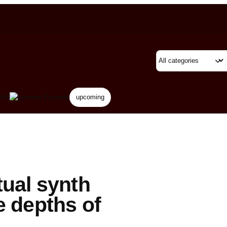
rds
Eyewear
upcoming
tual synth
e depths of