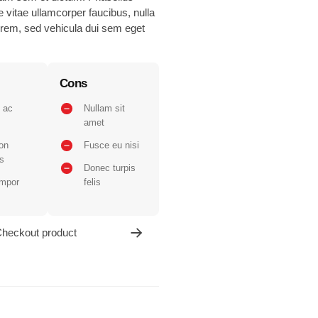
ue vitae ullamcorper faucibus, nulla
lorem, sed vehicula dui sem eget
Cons
 ac
Nullam sit
amet
on
Fusce eu nisi
s
Donec turpis
empor
felis
heckout product