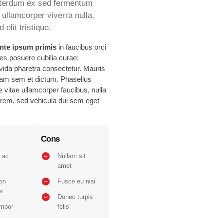
interdum ex sed fermentum
ullamcorper viverra nulla,
elit tristique.
nte ipsum primis
in faucibus orci
ices posuere cubilia curae;
vida pharetra consectetur. Mauris
uam sem et dictum. Phasellus
ue vitae ullamcorper faucibus, nulla
lorem, sed vehicula dui sem eget
Cons
 ac
Nullam sit
amet
on
Fusce eu nisi
s
Donec turpis
empor
felis