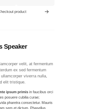
heckout product
s Speaker
lamcorper velit, at fermentum
interdum ex sed fermentum
ullamcorper viverra nulla,
elit tristique.
nte ipsum primis
in faucibus orci
ices posuere cubilia curae;
vida pharetra consectetur. Mauris
uam sem et dictum. Phasellus