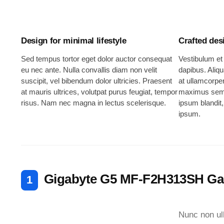
Design for minimal lifestyle
Crafted des
Sed tempus tortor eget dolor auctor consequat
Vestibulum et
eu nec ante. Nulla convallis diam non velit
dapibus. Aliqu
suscipit, vel bibendum dolor ultricies. Praesent
at ullamcorpe
at mauris ultrices, volutpat purus feugiat, tempor
maximus semp
risus. Nam nec magna in lectus scelerisque.
ipsum blandit
ipsum.
Gigabyte G5 MF-F2H313SH G
Nunc non ul