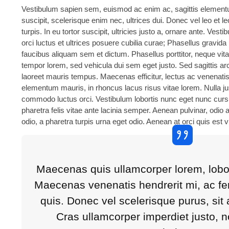
Vestibulum sapien sem, euismod ac enim ac, sagittis element
suscipit, scelerisque enim nec, ultrices dui. Donec vel leo et l
turpis. In eu tortor suscipit, ultricies justo a, ornare ante. Ves
orci luctus et ultrices posuere cubilia curae; Phasellus gravid
faucibus aliquam sem et dictum. Phasellus porttitor, neque vita
tempor lorem, sed vehicula dui sem eget justo. Sed sagittis arc
laoreet mauris tempus. Maecenas efficitur, lectus ac venenati
elementum mauris, in rhoncus lacus risus vitae lorem. Nulla jus
commodo luctus orci. Vestibulum lobortis nunc eget nunc cursus
pharetra felis vitae ante lacinia semper. Aenean pulvinar, odio 
odio, a pharetra turpis urna eget odio. Aenean at orci quis est 
Maecenas quis ullamcorper lorem, lobor
Maecenas venenatis hendrerit mi, ac fe
quis. Donec vel scelerisque purus, sit a
Cras ullamcorper imperdiet justo, no