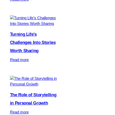
E
l
e
v
a
t
Turning Life’s
e
Challenges Into Stories
Y
o
Worth Sharing
u
:
Read more
r
T
N
u
i
r
n
n
t
i
e
n
The Role of Storytelling
n
g
d
in Personal Growth
L
o
i
:
G
Read more