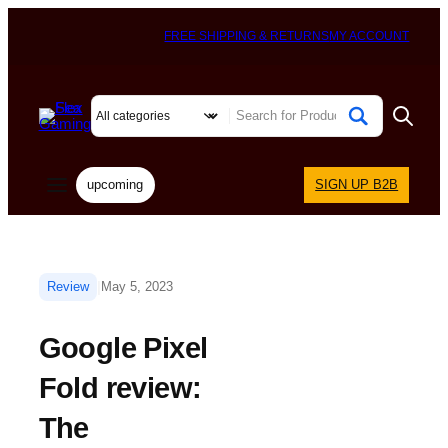
FREE SHIPPING & RETURNS
MY ACCOUNT
upcoming
SIGN UP B2B
|
Review
May 5, 2023
Google Pixel
Fold review:
The