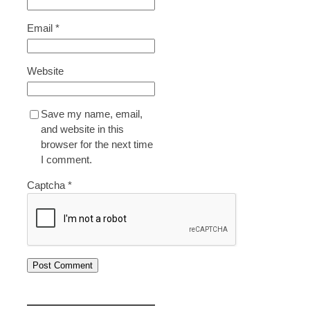
g
h
r
i
a
i
Email
*
n
S
e
P
w
s
e
i
Website
W
r
t
o
s
c
r
o
h
Save my name, email,
t
n
2
and website in this
h
a
D
browser for the next time
S
l
o
I comment.
h
G
c
a
r
k
Captcha
*
r
o
i
w
n
t
g
h