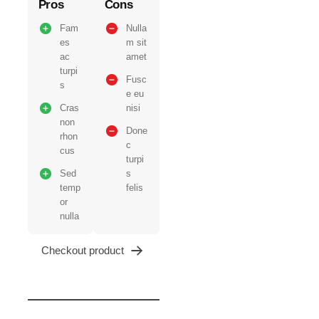
Pros
Cons
Fam
Nulla
es
m sit
ac
amet
turpi
Fusc
s
e eu
Cras
nisi
non
Done
rhon
c
cus
turpi
Sed
s
temp
felis
or
nulla
Checkout product