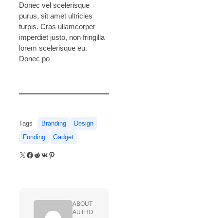
Donec vel scelerisque
purus, sit amet ultricies
turpis. Cras ullamcorper
imperdiet justo, non fringilla
lorem scelerisque eu.
Donec po
Tags
Branding
Design
Funding
Gadget
X
Facebook
Reddit
VK
Pinterest
ABOUT
AUTHO