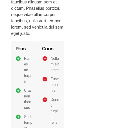
faucibus aliquam sem et
dictum. Phasellus porttitor,
neque vitae ullamcorper
faucibus, nulla velit tempor
lorem, sed vehicula dui sem
eget justo.
Pros
Cons
Fam
Nulla
es
m sit
ac
amet
turpi
Fusc
s
e eu
Cras
nisi
non
Done
rhon
c
cus
turpi
Sed
s
temp
felis