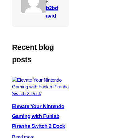
R
b2bd
avid
Recent blog
posts
Elevate Your Nintendo
Gaming with Funlab
Piranha Switch 2 Dock
:
Read more