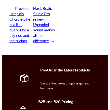
←
Previous:
Next:
Beats
Urtopia’s
Studio Pro
Chord e-bike
review:
is a little
Upgraded
overkill for a
sound makes
city ride and
all the
that’s okay
difference
→
Pre-Order the Latest Products
Secure the newest popular gaming
hardware.
B2B and B2C Pricing