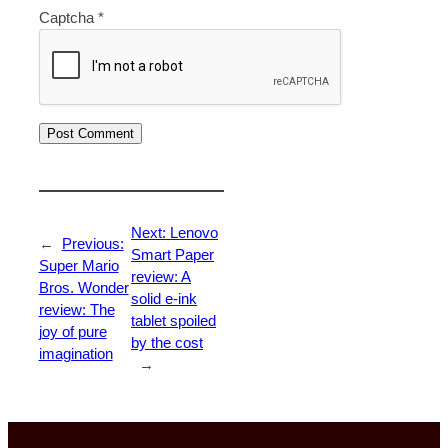
a
r
k
Captcha
*
r
o
i
w
n
t
g
h
Next:
Lenovo
←
Previous:
Smart Paper
Super Mario
review: A
Bros. Wonder
solid e-ink
review: The
tablet spoiled
joy of pure
by the cost
imagination
→