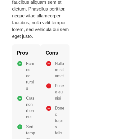
faucibus aliquam sem et
dictum. Phasellus porttitor,
neque vitae ullamcorper
faucibus, nulla velit tempor
lorem, sed vehicula dui sem
eget justo.
Pros
Cons
Fam
Nulla
es
m sit
ac
amet
turpi
Fusc
s
e eu
Cras
nisi
non
Done
rhon
c
cus
turpi
Sed
s
temp
felis