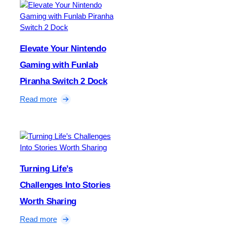
Elevate Your Nintendo
Gaming with Funlab
Piranha Switch 2 Dock
:
Read more
E
l
e
v
a
t
Turning Life’s
e
Challenges Into Stories
Y
o
Worth Sharing
u
:
Read more
r