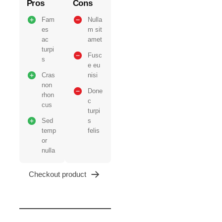
Pros
Cons
Fam
Nulla
es
m sit
ac
amet
turpi
Fusc
s
e eu
Cras
nisi
non
Done
rhon
c
cus
turpi
Sed
s
temp
felis
or
nulla
Checkout product