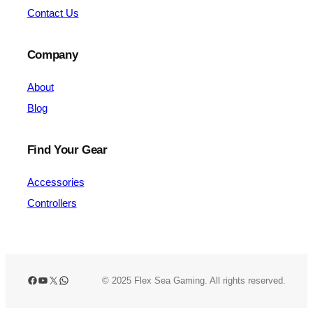
Contact Us
Company
About
Blog
Find Your Gear
Accessories
Controllers
Facebook
YouTube
X
WhatsApp
© 2025 Flex Sea Gaming. All rights reserved.